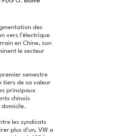
e PDG O. Blume
ugmentation des
n vers l’électrique
rrain en Chine, son
inent le secteur
 premier semestre
 tiers de sa valeur
es principaux
nts chinois
 domicile.
tre les syndicats
irer plus d’un, VW a