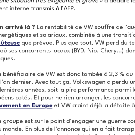
une situation très exigeante et grave »
a déclaré l
t interne transmis à l’AFP.
 arrivé là ?
La rentabilité de VW souffre de l’a
nergétiques et salariaux, combinée à une transitio
oûteuse
que prévue. Plus que tout, VW perd du te
où ses concurrents locaux (BYD, Nio, Chery…) dom
iques.
 bénéficiaire de VW est donc tombée à 2,3 % au
l’an dernier. Avec tout ça, Volkswagen a perdu un
dernières années, soit la pire performance parmi l
éens cotés. Et pour ne rien arranger, les concurre
ivement en Europe
et VW craint déjà la défaite à
 groupe est sur le point d’engager une guerre con
u monde. En plus de l’annonce qui en a fait transp