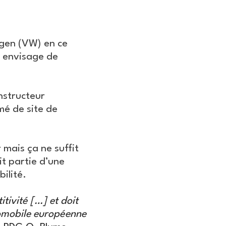
agen (VW) en ce
r envisage de
nstructeur
mé de site de
 mais ça ne suffit
t partie d’une
ilité.
tivité […] et doit
tomobile européenne