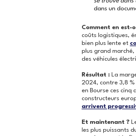
se trouve dans 
dans un documen
Comment en est-on
coûts logistiques, é
bien plus lente et
c
plus grand marché, 
des véhicules électr
Résultat :
La marge
2024, contre 3,8 % 
en Bourse ces cinq 
constructeurs europ
arrivent progress
Et maintenant ?
Le
les plus puissants d