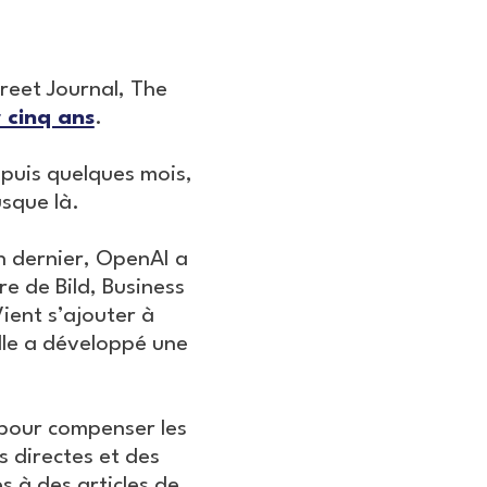
reet Journal, The
r cinq ans
.
puis quelques mois,
usque là.
n dernier, OpenAI a
re de Bild, Business
Vient s’ajouter à
elle a développé une
 pour compenser les
 directes et des
s à des articles de