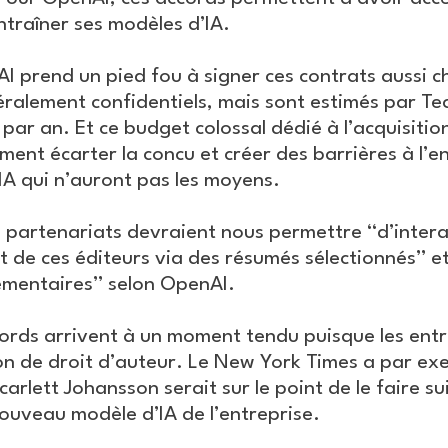
ntraîner ses modèles d’IA.
 prend un pied fou à signer ces contrats aussi ch
éralement confidentiels, mais sont estimés par Tec
s par an. Et ce budget colossal dédié à l’acquisiti
ment écarter la concu et créer des barrières à l’e
’IA qui n’auront pas les moyens.
partenariats devraient nous permettre “d’intera
nt de ces éditeurs via des résumés sélectionnés” e
émentaires” selon OpenAI.
rds arrivent à un moment tendu puisque les entre
on de droit d’auteur. Le New York Times a par ex
arlett Johansson serait sur le point de le faire s
nouveau modèle d’IA de l’entreprise.