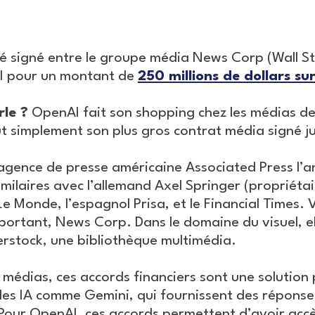
é signé entre le groupe média News Corp (Wall St
I pour un montant de
250 millions de dollars su
le ?
OpenAI fait son shopping chez les médias de
out simplement son plus gros contrat média signé j
agence de presse américaine Associated Press l’a
milaires avec l’allemand Axel Springer (propriétai
, Le Monde, l’espagnol Prisa, et le Financial Times. 
 important, News Corp. Dans le domaine du visuel, 
rstock, une bibliothèque multimédia.
 médias, ces accords financiers sont une solution
les IA comme Gemini, qui fournissent des réponses
 Pour OpenAI, ces accords permettent d’avoir accè