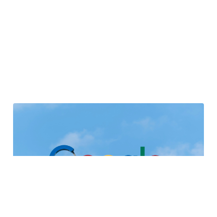
AI Overviews : le moteur de recherche Google
classique, c’est fini