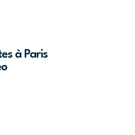
es à Paris
éo