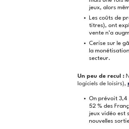
mais une fois le
jeux, alors mê
Les coûts de pr
titres), ont exp
vente n’a augm
Cerise sur le g
la monétisatio
secteur.
Un peu de recul :
N
logiciels de loisirs),
On prévoit 3,4 
52 % des França
jeux vidéo est 
nouvelles sort