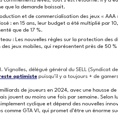
s confinements levés, tout s’est retourné. Il y a e
me que la demande baissait.
oduction et de commercialisation des jeux « AAA »
losé : en 15 ans, leur budget a été multiplié par 10
enté que de 17 %.
âteau : Les nouvelles règles sur la protection des
n des jeux mobiles, qui représentent près de 50 %
. Vignolles, délégué général du SELL (Syndicat de
reste optimiste
puisqu’il y a toujours + de gamer
milliards de joueurs en 2024, avec une hausse de
is jouent au moins une fois par semaine. Selon lu
simplement cyclique et dépend des nouvelles inno
ies comme GTA VI, qui promet d’être un énorme su