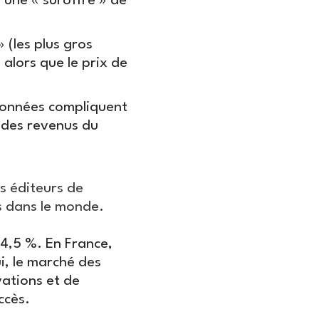
u une « suroffre » de
 (les plus gros
, alors que le prix de
 données compliquent
 des revenus du
s éditeurs de
s dans le monde.
 4,5 %. En France,
i, le marché des
vations et de
ccès.