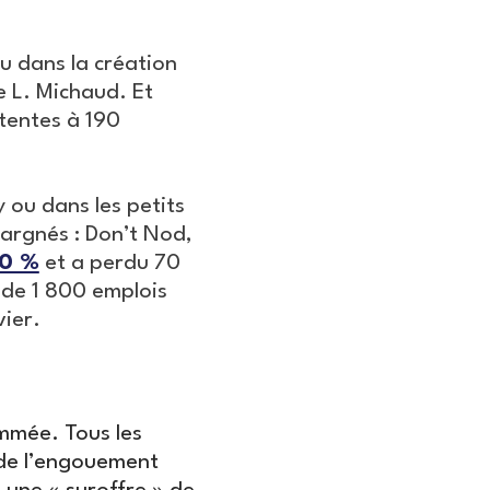
 dans la création
te L. Michaud. Et
tentes à 190
 ou dans les petits
pargnés : Don’t Nod,
20 %
et a perdu 70
 de 1 800 emplois
vier.
ammée. Tous les
 de l’engouement