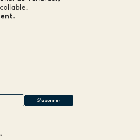
collable.
ent.
es