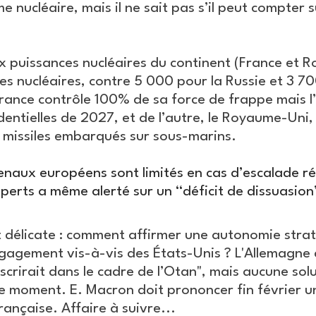
 nucléaire, mais il ne sait pas s’il peut compter s
 puissances nucléaires du continent (France et 
es nucléaires, contre 5 000 pour la Russie et 3 70
 France contrôle 100% de sa force de frappe mais 
dentielles de 2027, et de l’autre, le Royaume-Uni,
 missiles embarqués sur sous-marins.
rsenaux européens sont limités en cas d’escalade 
perts a même alerté sur un “déficit de dissuasion
t délicate : comment affirmer une autonomie stra
ngagement vis-à-vis des États-Unis ? L'Allemagne 
nscrirait dans le cadre de l’Otan", mais aucune solu
le moment. E. Macron doit prononcer fin février un
rançaise. Affaire à suivre...