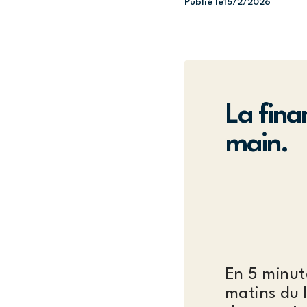
Publié le
15/2/2026
La fina
main.
En 5 minut
matins du 