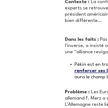
Contexte :
La conf
experts se retrouven
président américain
bien différente…
Dans les faits :
Pas 
l’inverse, a insisté 
une “alliance revig
Pékin est en tr
renforcer ses 
aura le champ l
Problème :
Les Eur
allemand F. Merz a 
L’Allemagne reste l