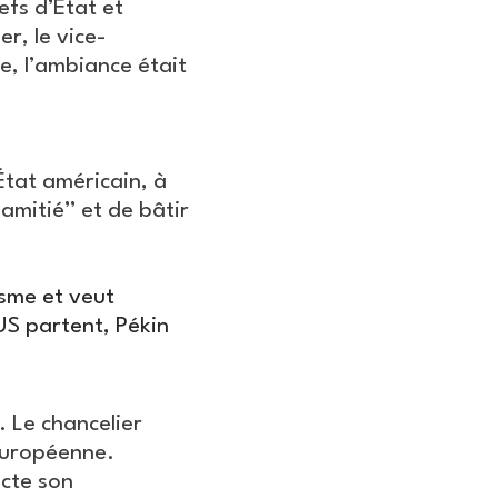
efs d’État et
r, le vice-
e, l’ambiance était
État américain, à
e amitié” et de bâtir
isme et veut
s US partent, Pékin
. Le chancelier
 européenne.
acte son