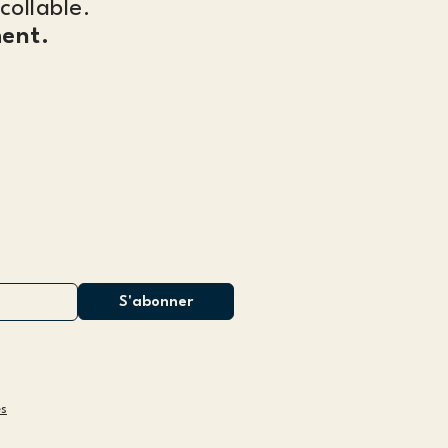
collable.
ent.
es