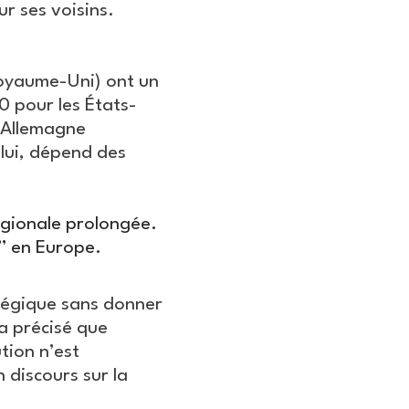
ur ses voisins.
Royaume-Uni) ont un
0 pour les États-
l’Allemagne
 lui, dépend des
régionale prolongée.
” en Europe.
tégique sans donner
a précisé que
tion n’est
 discours sur la