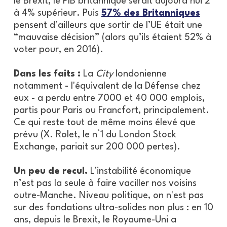
le Brexit, le PIB britannique serait aujourd’hui 2
à 4% supérieur. Puis
57% des Britanniques
pensent d’ailleurs que sortir de l’UE était une
“mauvaise décision” (alors qu’ils étaient 52% à
voter pour, en 2016).
Dans les faits :
La
City
londonienne
notamment - l'équivalent de la Défense chez
eux - a perdu entre 7000 et 40 000 emplois,
partis pour Paris ou Francfort, principalement.
Ce qui reste tout de même moins élevé que
prévu (X. Rolet, le n°1 du London Stock
Exchange, pariait sur 200 000 pertes).
Un peu de recul.
L’instabilité économique
n’est pas la seule à faire vaciller nos voisins
outre-Manche. Niveau politique, on n'est pas
sur des fondations ultra-solides non plus : en 10
ans, depuis le Brexit, le Royaume-Uni a