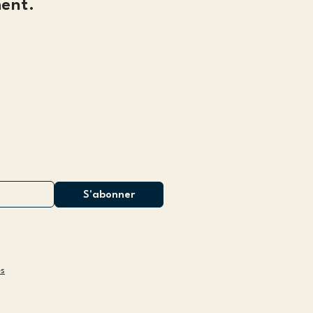
ent.
es